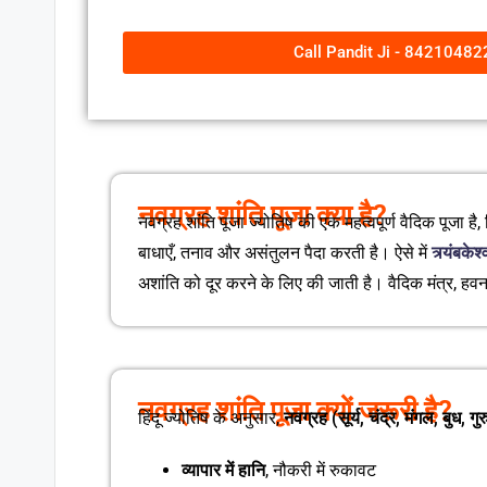
Call Pandit Ji - 84210482
नवग्रह शांति पूजा क्या है?
नवग्रह शांति पूजा ज्योतिष की एक महत्वपूर्ण वैदिक पूजा है,
बाधाएँ, तनाव और असंतुलन पैदा करती है। ऐसे में
त्र्यंबकेश
अशांति को दूर करने के लिए की जाती है। वैदिक मंत्र, हव
नवग्रह शांति पूजा क्यों जरूरी है?
हिंदू ज्योतिष के अनुसार,
नवग्रह (सूर्य, चंद्र, मंगल, बुध, गुर
व्यापार में हानि
, नौकरी में रुकावट