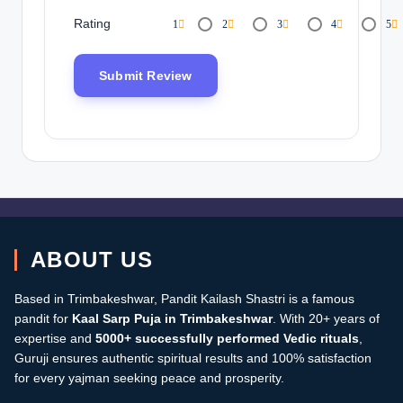
Rating
1
2
3
4
5
ABOUT US
Based in Trimbakeshwar, Pandit Kailash Shastri is a famous
pandit for
Kaal Sarp Puja in Trimbakeshwar
. With 20+ years of
expertise and
5000+ successfully performed Vedic rituals
,
Guruji ensures authentic spiritual results and 100% satisfaction
for every yajman seeking peace and prosperity.